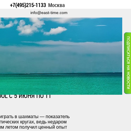
+7(495)215-1133
Москва
info@east-time.com
OL C 5 ИЮНЯ ПО 11
играть в шахматы — показатель
тических кругах, ведь недаром
тим летом получил ценный опыт