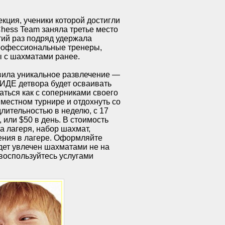
кция, ученики которой достигли
Chess Team заняла третье место
тий раз подряд удержала
рофессиональные тренеры,
ы с шахматами ранее.
овила уникальное развлечение —
ИДЕ детвора будет осваивать
аться как с соперниками своего
 местном турнире и отдохнуть со
лительностью в неделю, с 17
 или $50 в день. В стоимость
 лагеря, набор шахмат,
чения в лагере. Оформляйте
дет увлечен шахматами не на
 воспользуйтесь услугами