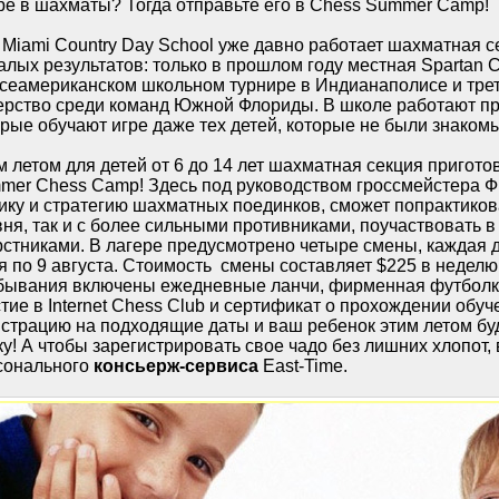
гре в шахматы? Тогда отправьте его в Chess Summer Camp!
Miami Country Day School уже давно работает шахматная се
алых результатов: только в прошлом году местная Spartan 
всеамериканском школьном турнире в Индианаполисе и тре
ерство среди команд Южной Флориды. В школе работают п
орые обучают игре даже тех детей, которые не были знаком
м летом для детей от 6 до 14 лет шахматная секция пригот
mer Chess Camp! Здесь под руководством гроссмейстера Ф
тику и стратегию шахматных поединков, сможет попрактиков
ня, так и с более сильными противниками, поучаствовать в
рстниками. В лагере предусмотрено четыре смены, каждая д
 по 9 августа. Стоимость смены составляет $225 в неделю,
бывания включены ежедневные ланчи, фирменная футболка
тие в Internet Chess Club и сертификат о прохождении обу
истрацию на подходящие даты и ваш ребенок этим летом бу
у! А чтобы зарегистрировать свое чадо без лишних хлопот,
сонального
консьерж-сервиса
East-Time.