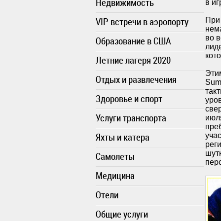
Недвижимость
в и
VIP встречи в аэропорту
При 
нем
во 
Образование в США
лид
кот
Летние лагеря 2020
Эти
Отдых и развлечения
Sum
так
Здоровье и спорт
уров
све
Услуги транспорта
июля
пре
Яхты и катера
учас
рег
шутк
Самолеты
пер
Медицина
Отели
Общие услуги