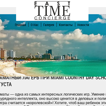
Главная
О Нас
Галерея
Контакты
Новости
ХМАТНЫЙ ЛАГЕРЬ ПРИ MIAMI COUNTRY DAY SCHO
ГУСТА
маты — одна из самых интересных логических игр. Умение 
урядного интеллекта, оно высоко ценится в деловых и поли
игра считается «королевской»! Хотите, чтоб ваш ребенок э