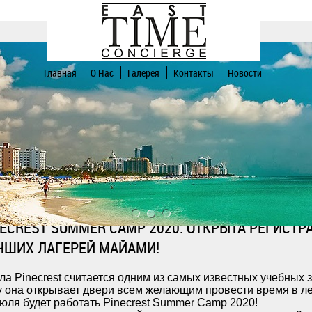
Главная
О Нас
Галерея
Контакты
Новости
NECREST SUMMER CAMP 2020: ОТКРЫТА РЕГИСТР
ЧШИХ ЛАГЕРЕЙ МАЙАМИ!
ла Pinecrest считается одним из самых известных учебных
у она открывает двери всем желающим провести время в лет
июля будет работать Pinecrest Summer Camp 2020!