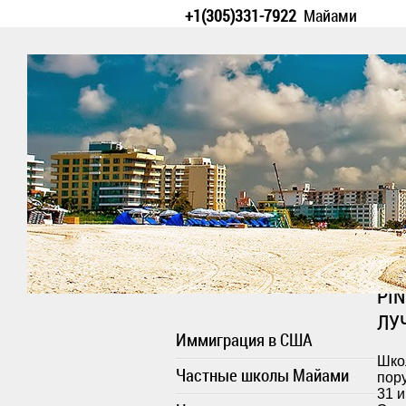
+1(305)331-7922
Майами
PI
ЛУ
Иммиграция в США
Шко
Частные школы Майами
пор
31 