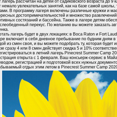
 лагерь рассчитан на детей от садиковского возраста до 9 
 немало увлекательных занятий, как на базе самой школы, т
ами. В программу лагеря включены различные кружки и ма
ересных достопримечательностей и множество развлечений, 
ртивных состязаний и бассейна. Также в лагере детям обес
ослеобеденный перекус. По желанию вы можете заказать ав
енка.
тать лагерь будет в двух локациях: в Boca Raton и Fort Lau
ере включает в себя дневное пребывание по будним дням в 
ой из смен своя, и вы можете подобрать ту, которая будет 
зе сразу 4 или 8 смен действует скидка 5 и 10% соответстве
егистрироваться в летний лагерь Pinecrest Summer Camp 20
истрация открыта с 1 февраля. Ваш консьерж-сервис в Майа
еводом, регистрацией и подготовкой всех нужных документ
абываемый отдых этим летом в Pinecrest Summer Camp 2020