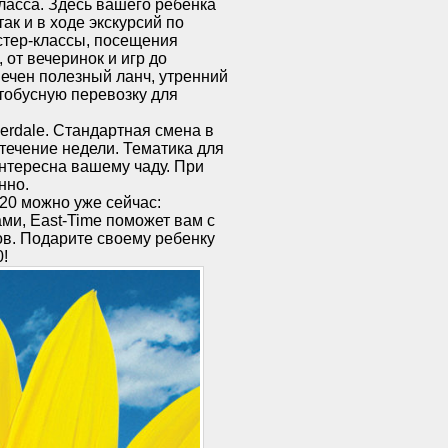
класса. Здесь вашего ребенка
ак и в ходе экскурсий по
стер-классы, посещения
от вечеринок и игр до
печен полезный ланч, утренний
тобусную перевозку для
derdale. Стандартная смена в
течение недели. Тематика для
интересна вашему чаду. При
нно.
20 можно уже сейчас:
ми, East-Time поможет вам с
ов. Подарите своему ребенку
!