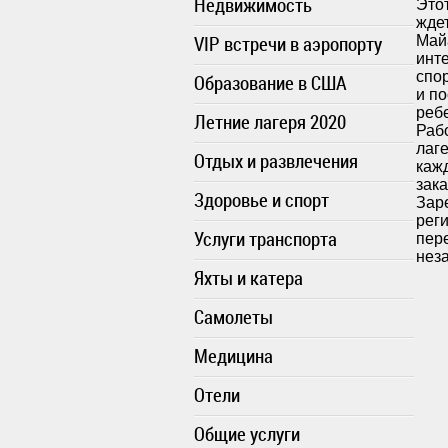
Недвижимость
Этот
ждет
VIP встречи в аэропорту
Май
инт
спо
Образование в США
и п
реб
Летние лагеря 2020
Рабо
лаг
Отдых и развлечения
кажд
зака
Здоровье и спорт
Зар
рег
Услуги транспорта
пер
нез
Яхты и катера
Самолеты
Медицина
Отели
Общие услуги